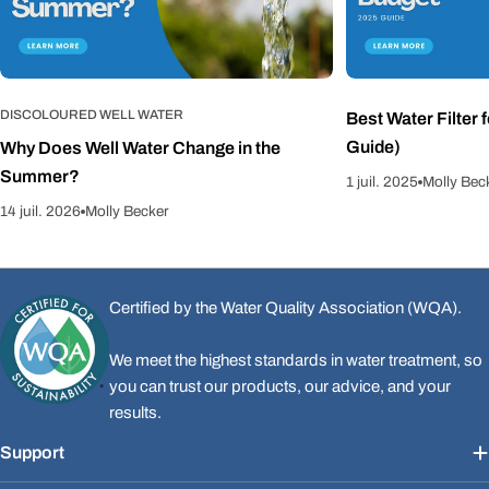
DISCOLOURED WELL WATER
Best Water Filter 
Guide)
Why Does Well Water Change in the
Summer?
1 juil. 2025
Molly Bec
14 juil. 2026
Molly Becker
Certified by the Water Quality Association (WQA).
We meet the highest standards in water treatment, so
you can trust our products, our advice, and your
results.
Support