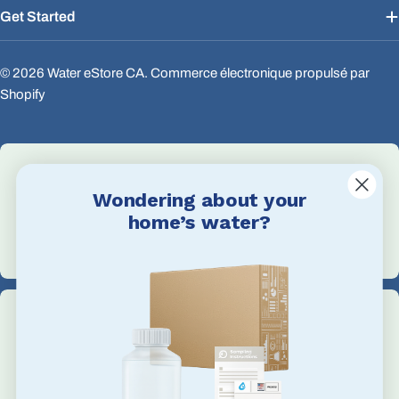
Get Started
© 2026
Water eStore CA
.
Commerce électronique propulsé par
Shopify
Wondering about your
Email Us
home’s water?
info@waterestore.com
Call Us
+1 705-527-5900