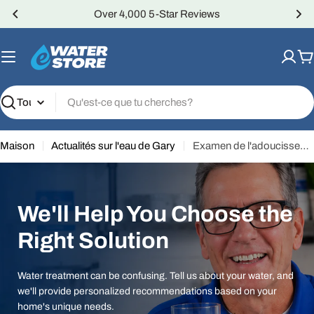
Passer
Over 4,000 5-Star Reviews
au
contenu
P
Recherche
Maison
Actualités sur l'eau de Gary
Examen de l'adoucisseur d'eau - Aquamaster AMS 700
We'll Help You Choose the
Right Solution
Water treatment can be confusing. Tell us about your water, and
we'll provide personalized recommendations based on your
home's unique needs.