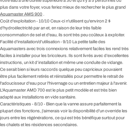
votre eau a une dureté supérieure à 30 et qu'il y a 5 personnes ou
plus dans votre foyer, vous feriez mieux de rechercher le plus grand
Aquamaster AMS 900
.
Coût d'exploitation - 10/10 Ceux-ci n'utilisent qu'environ 2 $
d'hydroélectricité par an et, en raison de leur très faible
consommation de sel et d'eau, ils sont très peu coûteux à exploiter.
Facilité d'installation/d'utilisation - 9/10 La petite taille des
Aquamasters avec trois connexions relativement faciles les rend très
faciles à installer pour les bricoleurs. Ils sont livrés avec d’excellentes
instructions, un kit d’installation et même une conduite de vidange.
Ce serait bien si leurs raccords quelque peu capricieux pouvaient
être plus facilement retirés et réinstallés pour permettre le retrait de
l'adoucisseur d'eau pour l'hivernage ou un entretien majeur à l'avenir.
L'Aquamaster AMD 700 est le plus petit modèle et est très bien
adapté aux installations en vide sanitaire.
Caractéristiques - 8/10 - Bien que la vanne assure parfaitement la
plupart des fonctions, j'aimerais voir la disponibilité d'un override les
jours entre les régénérations, ce qui est très bénéfique surtout pour
les chalets et les résidences secondaires.